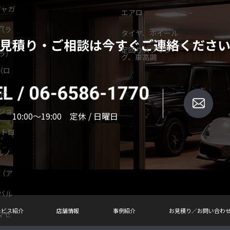
ジャガ
エアロ
R（ラ
タイヤ、ホイール
）
見積り・ご相談は
今すぐご連絡くださ
足回りスプリン
スラ）
グ、車高調
e（ロ
）
ルボ）
プジョ
10:00～19:00 定休 / 日曜日
シトロ
ルノ
O（ア
）
アバル
ービス紹介
店舗情報
事例紹介
お見積り／お問い合わ
（マセ