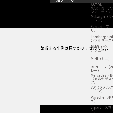
ASTON
MARTIN（ア
ンマーティン
McLaren（
ーレン）
Ferrari（フ
リ）
Lamborghi
ンボルギーニ
BMW（ビー
該当する事例は見つかりませんでした。
ブリュー）
MINI（ミニ）
BENTLEY（
レー）
Mercedes・B
（メルセデス
ツ）
VW（フォル
ーゲン）
Porsche（
ェ）
Smart（スマ
ト）