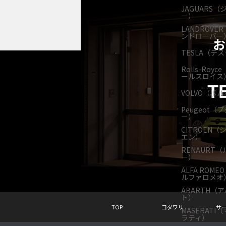
JAGUARS（
ー）
LANDROVE
ンドローバー
お
TESLA（テ
Rolls-Royc
ールスロイス
VOLVO（ボ
Peugeot（
ー）
CITROEN（
エン）
RENAURT（
ー）
ALFA ROME
ルファロメオ
ABARTH（
ト）
TOP
コダワリ
サ
MASERATI
ラティ）