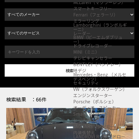
McLaren（マクラーレン）
スマートキーフリー
Ferrari（フェラーリ）
ミラーリング
Lamborghini（ランボルギ
ーニ）
レーダー
BMW（ビーエムダブリュ
ー）
ドライブレコーダー
MINI（ミニ）
テレビキャンセラー
BENTLEY（ベントレー）
地デジ
検索
Mercedes・Benz （メルセ
デスベンツ）
セキュリティ
VW（フォルクスワーゲン）
エンジンスターター
検索結果
：66件
Porsche（ポルシェ）
オーディオ、スピーカー
Smart（スマート）
ヒッチメンバー
JAGUARS（ジャガー）
内装張替え
LANDROVER（ランドロー