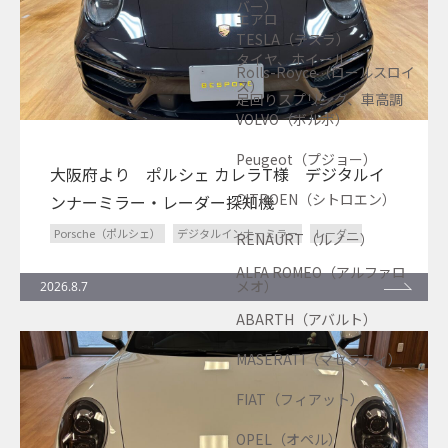
バー）
エアロ
TESLA（テスラ）
タイヤ、ホイール
Rolls-Royce（ロールスロイ
ス）
足回りスプリング、車高調
VOLVO（ボルボ）
Peugeot（プジョー）
大阪府より ポルシェ カレラT様 デジタルイ
CITROEN（シトロエン）
ンナーミラー・レーダー探知機
Porsche（ポルシェ）
デジタルインナーミラー
レーダー
RENAURT（ルノー）
ALFA ROMEO（アルファロ
メオ）
2026.8.7
ABARTH（アバルト）
MASERATI（マセラティ）
FIAT（フィアット）
OPEL（オペル）