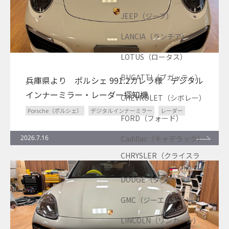
JEEP（ジープ）
LANCIA（ランチア）
LOTUS（ロータス）
BUGATTI（ブガッティ）
兵庫県より ポルシェ 991.2カレラ様 デジタル
インナーミラー・レーダー探知機
CHEVROLET（シボレー）
Porsche（ポルシェ）
デジタルインナーミラー
レーダー
FORD（フォード）
2026.7.16
Cadillac（キャデラック）
CHRYSLER（クライスラ
ー）
DODGE（ダッジ）
GMC（ジーエムシー）
LINCOLN（リンカーン）