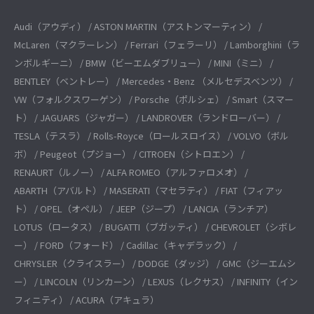
Audi（アウディ） / ASTON MARTIN（アストンマーティン） /
McLaren（マクラーレン） / Ferrari（フェラーリ） / Lamborghini（ラ
ンボルギーニ） / BMW（ビーエムダブリュー） / MINI（ミニ） /
BENTLEY（ベントレー） / Mercedes・Benz （メルセデスベンツ） /
VW（フォルクスワーゲン） / Porsche（ポルシェ） / Smart（スマー
ト） / JAGUARS（ジャガー） / LANDROVER（ランドローバー） /
TESLA（テスラ） / Rolls-Royce（ロールスロイス） / VOLVO（ボル
ボ） / Peugeot（プジョー） / CITROEN（シトロエン） /
RENAURT（ルノー） / ALFA ROMEO（アルファロメオ） /
ABARTH（アバルト） / MASERATI（マセラティ） / FIAT（フィアッ
ト） / OPEL（オペル） / JEEP（ジープ） / LANCIA（ランチア）
LOTUS（ロータス） / BUGATTI（ブガッティ） / CHEVROLET（シボレ
ー） / FORD（フォード） / Cadillac（キャデラック） /
CHRYSLER（クライスラー） / DODGE（ダッジ） / GMC（ジーエムシ
ー） / LINCOLN（リンカーン） / LEXUS（レクサス） / INFINITY（イン
フィニティ） / ACURA（アキュラ）