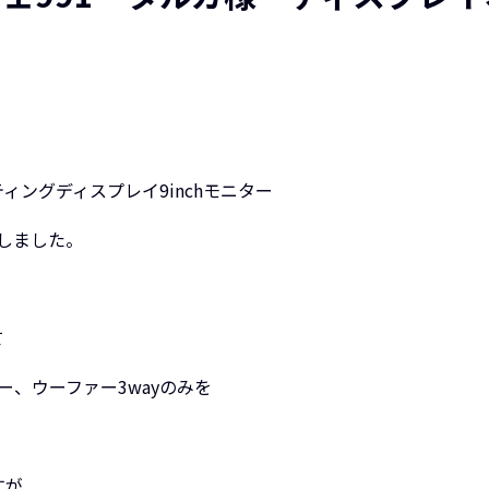
ングディスプレイ9inchモニター
換しました。
て
、ウーファー3wayのみを
すが