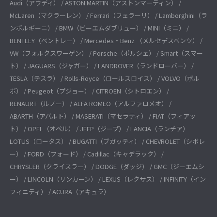
Audi（アウディ） / ASTON MARTIN（アストンマーティン） /
McLaren（マクラーレン） / Ferrari（フェラーリ） / Lamborghini（ラ
ンボルギーニ） / BMW（ビーエムダブリュー） / MINI（ミニ） /
BENTLEY（ベントレー） / Mercedes・Benz （メルセデスベンツ） /
VW（フォルクスワーゲン） / Porsche（ポルシェ） / Smart（スマー
ト） / JAGUARS（ジャガー） / LANDROVER（ランドローバー） /
TESLA（テスラ） / Rolls-Royce（ロールスロイス） / VOLVO（ボル
ボ） / Peugeot（プジョー） / CITROEN（シトロエン） /
RENAURT（ルノー） / ALFA ROMEO（アルファロメオ） /
ABARTH（アバルト） / MASERATI（マセラティ） / FIAT（フィアッ
ト） / OPEL（オペル） / JEEP（ジープ） / LANCIA（ランチア）
LOTUS（ロータス） / BUGATTI（ブガッティ） / CHEVROLET（シボレ
ー） / FORD（フォード） / Cadillac（キャデラック） /
CHRYSLER（クライスラー） / DODGE（ダッジ） / GMC（ジーエムシ
ー） / LINCOLN（リンカーン） / LEXUS（レクサス） / INFINITY（イン
フィニティ） / ACURA（アキュラ）